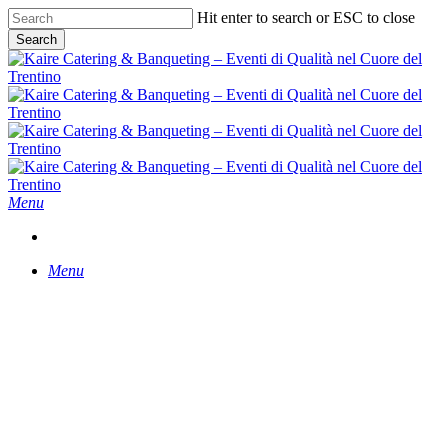
Skip
Hit enter to search or ESC to close
to
Search
main
Close
content
Search
Menu
Menu