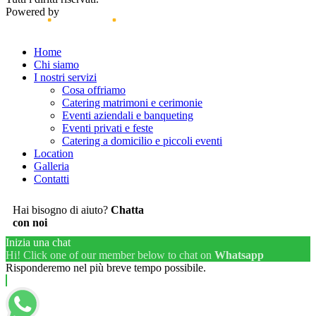
Powered by
Close
Home
Menu
Chi siamo
I nostri servizi
Cosa offriamo
Catering matrimoni e cerimonie
Eventi aziendali e banqueting
Eventi privati e feste
Catering a domicilio e piccoli eventi
Location
Galleria
Contatti
Hai bisogno di aiuto?
Chatta
con noi
Inizia una chat
Hi! Click one of our member below to chat on
Whatsapp
Risponderemo nel più breve tempo possibile.