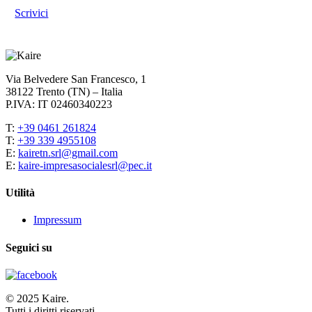
Scrivici
Via Belvedere San Francesco, 1
38122 Trento (TN) – Italia
P.IVA: IT 02460340223
T:
+39 0461 261824
T:
+39 339 4955108
E:
kairetn.srl@gmail.com
E:
kaire-impresasocialesrl@pec.it
Utilità
Impressum
Seguici su
© 2025 Kaire.
Tutti i diritti riservati.